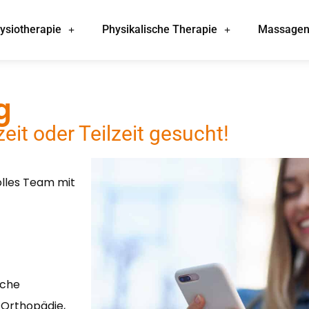
ysiotherapie
Physikalische Therapie​
Massage
g
eit oder Teilzeit gesucht!
olles Team mit
ache
 Orthopädie,