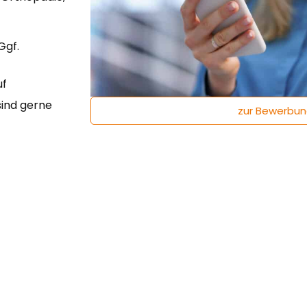
Ggf.
uf
sind gerne
zur Bewerbu