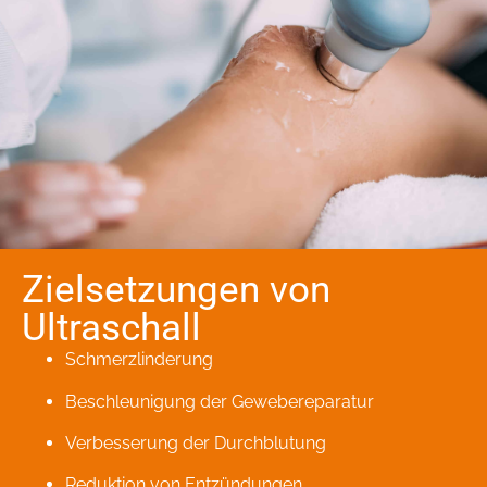
Zielsetzungen von
Ultraschall
Schmerzlinderung
Beschleunigung der Gewebereparatur
Verbesserung der Durchblutung
Reduktion von Entzündungen